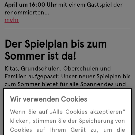
April um 16:00 Uhr
mit einem Gastspiel der
renommierten…
mehr
Der Spielplan bis zum
Sommer ist da!
Kitas, Grundschulen, Oberschulen und
Familien aufgepasst: Unser neuer Spielplan bis
zum Sommer bietet für alle Spannendes und
Abwechslungsreiches.…
Wir verwenden Cookies
mehr
Wenn Sie auf „Alle Cookies akzeptieren“
klicken, stimmen Sie der Speicherung von
Mitmischen im
Cookies auf Ihrem Gerät zu, um die