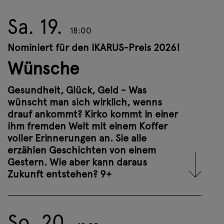
Sa. 19.
18:00
Niemand wartet auf Kirko in dem
zugewiesenen Zimmer in einer ihm
Nominiert für den IKARUS-Preis 2026!
fremden Welt. Ein neues Leben soll
Wünsche
beginnen. Doch wie kann dieses
aussehen? Wo ist sein Anfang? Und wer
Gesundheit, Glück, Geld - Was
hilft ihm dabei?
wünscht man sich wirklich, wenns
drauf ankommt? Kirko kommt in einer
Weitere Infos
ihm fremden Welt mit einem Koffer
voller Erinnerungen an. Sie alle
erzählen Geschichten von einem
Tickets buchen
Gestern. Wie aber kann daraus
Zukunft entstehen? 9+
So. 20.