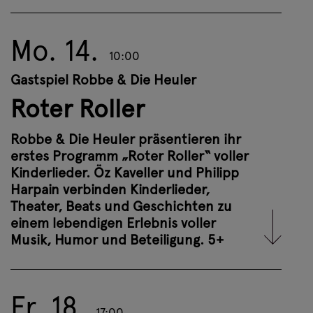
Jägerlatein“), von der
Nummer gegen
Kummer
, vom Gefühl grenzenloser
Freiheit auf dem
Roten Roller
(„Platz
Mo. 14.
10:00
da, ich fahr auf meinen roten Roller
ab!“) und schließlich vom Abschied vor
Gastspiel Robbe & Die Heuler
den
Ferien
und dem Wiedersehen: „Auf
Roter Roller
Wiedersehn, wir sehn uns nach den
Ferien!“
Robbe & Die Heuler präsentieren ihr
erstes Programm „Roter Roller“ voller
Weitere Infos
Kinderlieder. Öz Kaveller und Philipp
Harpain verbinden Kinderlieder,
Theater, Beats und Geschichten zu
Tickets buchen
einem lebendigen Erlebnis voller
Musik, Humor und Beteiligung. 5+
Fr. 18.
Eigentlich werden die Bücher von Frau
17:00