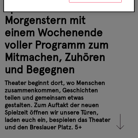
Spielzeitstart im
Morgenstern mit
einem Wochenende
voller Programm zum
Mitmachen, Zuhören
und Begegnen
Theater beginnt dort, wo Menschen
Rund ums Morgenstern wird ein
zusammenkommen, Geschichten
Wochenende lang gespielt, entdeckt,
teilen und gemeinsam etwas
erzählt, gebaut und gefeiert!
gestalten. Zum Auftakt der neuen
Spielzeit öffnen wir unsere Türen,
Weitere Infos
laden euch ein, bespielen das Theater
und den Breslauer Platz. 5+