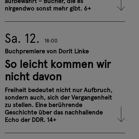
aufbewahrt – Bücher, die es
nirgendwo sonst mehr gibt. 6+
Nach einer dramatischen Flucht über
die Ostsee und aus der DDR ist Hanna
Sa. 12.
bei ihrer Tante in Westdeutschland
18:00
angekommen. Zwischen
Buchpremiere von Dorit Linke
Schwimmtraining und Partys versucht
So leicht kommen wir
sie, sich in Bremen einzuleben, als das
Unfassbare geschieht: Die Mauer fällt.
nicht davon
Weitere Infos
Freiheit bedeutet nicht nur Aufbruch,
sondern auch, sich der Vergangenheit
zu stellen. Eine berührende
Tickets buchen
Geschichte über das nachhallende
Echo der DDR. 14+