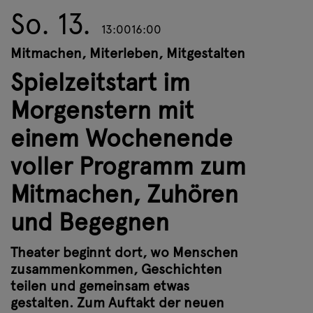
So. 13.
13:00
16:00
Mitmachen, Miterleben, Mitgestalten
Spielzeitstart im
Morgenstern mit
einem Wochenende
voller Programm zum
Mitmachen, Zuhören
und Begegnen
Theater beginnt dort, wo Menschen
Rund ums Morgenstern wird ein
zusammenkommen, Geschichten
Wochenende lang gespielt, entdeckt,
teilen und gemeinsam etwas
erzählt, gebaut und gefeiert!
Da wird gerappt, gesungen und erzählt:
gestalten. Zum Auftakt der neuen