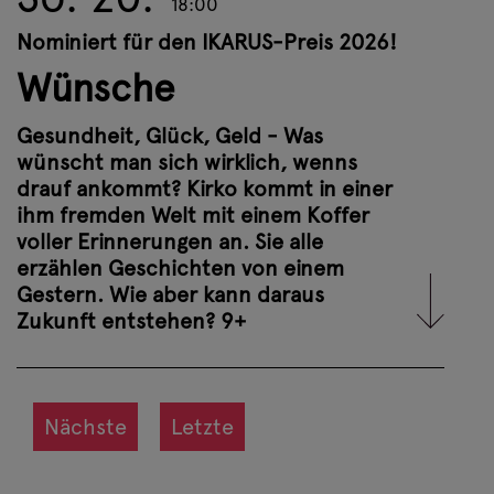
18:00
Niemand wartet auf Kirko in dem
zugewiesenen Zimmer in einer ihm
Nominiert für den IKARUS-Preis 2026!
fremden Welt. Ein neues Leben soll
Wünsche
beginnen. Doch wie kann dieses
aussehen? Wo ist sein Anfang? Und wer
Gesundheit, Glück, Geld - Was
hilft ihm dabei?
wünscht man sich wirklich, wenns
drauf ankommt? Kirko kommt in einer
Weitere Infos
ihm fremden Welt mit einem Koffer
voller Erinnerungen an. Sie alle
erzählen Geschichten von einem
Tickets buchen
Gestern. Wie aber kann daraus
Zukunft entstehen? 9+
Nächste
Letzte