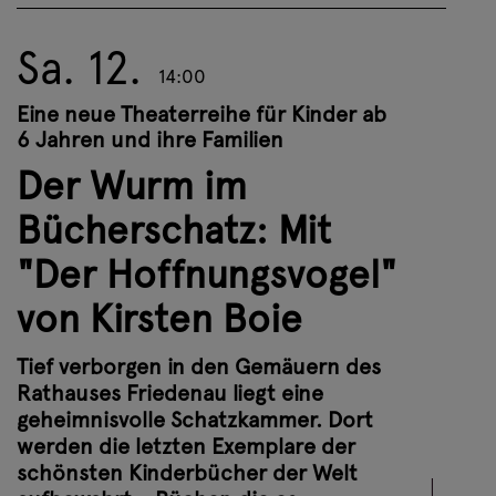
Sa. 12.
Eigentlich werden die Bücher von Frau
14:00
Dr. Henrietta von Eulenburg, der
Eine neue Theaterreihe für Kinder ab
strengen Hüterin des Bücherschatzes,
6 Jahren und ihre Familien
sorgsam restauriert und beschützt.
Der Wurm im
Doch seit einiger Zeit geht dort etwas
Merkwürdiges vor sich: Ein kleiner
Bücherschatz: Mit
Bücherwurm hat seine Leidenschaft
"Der Hoffnungsvogel"
für Geschichten entdeckt. Er liebt
Bücher über alles.
von Kirsten Boie
Und genau das ist das Problem.
Tief verborgen in den Gemäuern des
Rathauses Friedenau liegt eine
Weitere Infos
geheimnisvolle Schatzkammer. Dort
werden die letzten Exemplare der
schönsten Kinderbücher der Welt
Tickets buchen