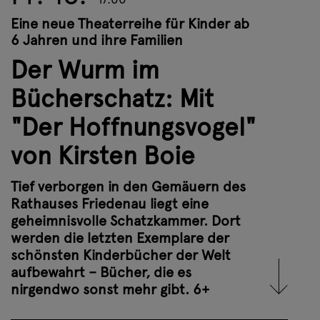
Dr. Henrietta von Eulenburg, der
Eine neue Theaterreihe für Kinder ab
strengen Hüterin des Bücherschatzes,
6 Jahren und ihre Familien
sorgsam restauriert und beschützt.
Der Wurm im
Doch seit einiger Zeit geht dort etwas
Merkwürdiges vor sich: Ein kleiner
Bücherschatz: Mit
Bücherwurm hat seine Leidenschaft
"Der Hoffnungsvogel"
für Geschichten entdeckt. Er liebt
Bücher über alles.
von Kirsten Boie
Und genau das ist das Problem.
Tief verborgen in den Gemäuern des
Rathauses Friedenau liegt eine
Weitere Infos
geheimnisvolle Schatzkammer. Dort
werden die letzten Exemplare der
schönsten Kinderbücher der Welt
Tickets buchen
aufbewahrt – Bücher, die es
nirgendwo sonst mehr gibt. 6+