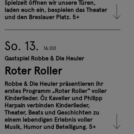
Spielzeit öffnen wir unsere Türen,
vom
bunten Hund Strolchi
, der dem
Weitere Infos
laden euch ein, bespielen das Theater
Jäger die Wurst stibitzt („...und der
und den Breslauer Platz. 5+
Jäger ist am Ende mit seinem
Jägerlatein“), von der
Nummer gegen
Kummer
, vom Gefühl grenzenloser
Freiheit auf dem
Roten Roller
(„Platz
So. 13.
16:00
da, ich fahr auf meinen roten Roller
ab!“) und schließlich vom Abschied vor
Gastspiel Robbe & Die Heuler
den
Ferien
und dem Wiedersehen: „Auf
Roter Roller
Wiedersehn, wir sehn uns nach den
Ferien!“
Robbe & Die Heuler präsentieren ihr
erstes Programm „Roter Roller“ voller
Weitere Infos
Kinderlieder. Öz Kaveller und Philipp
Da wird gerappt, gesungen und erzählt:
Harpain verbinden Kinderlieder,
Theater, Beats und Geschichten zu
vom
bunten Hund Strolchi
, der dem
Tickets buchen
einem lebendigen Erlebnis voller
Jäger die Wurst stibitzt („...und der
Musik, Humor und Beteiligung. 5+
Jäger ist am Ende mit seinem