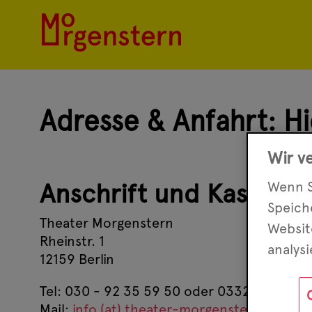
Adresse & Anfahrt: Hie
Wir v
Anschrift und Kasse
Wenn S
Speic
Theater Morgenstern
Websit
Rheinstr. 1
analys
12159 Berlin
Tel: 030 - 92 35 59 50 oder 03329 - 69 73
Mail:
info (at) theater-morgenstern.de