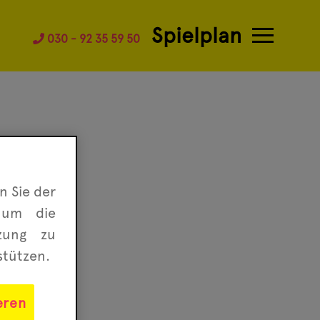
Spielplan
030 - 92 35 59 50
n Sie der
 um die
tzung zu
stützen.
eren