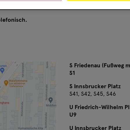
elefonisch.
S Friedenau (Fußweg m
S1
S Innsbrucker Platz
S41, S42, S45, S46
U Friedrich-Wilhelm Pl
U9
U Innsbrucker Platz