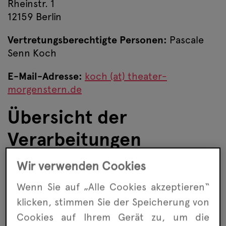
Rheinstr. 1
12159 Berlin
Vertretungsberechtigte Personen:
Pascale
Senn Koch
E-Mail-Adresse:
koch (at) theater-
morgenstern.de
Übersicht der
Verarbeitungen
Die nachfolgende Übersicht fasst die Arten
Wir verwenden Cookies
der verarbeiteten Daten und die Zwecke ihrer
Wenn Sie auf „Alle Cookies akzeptieren“
Verarbeitung zusammen und verweist auf die
betroffenen Personen.
klicken, stimmen Sie der Speicherung von
Cookies auf Ihrem Gerät zu, um die