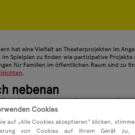
rn hat eine Vielfalt an Theaterprojekten im Ang
im Spielplan zu finden wie partizipative Projekte
ngen für Familien im öffentlichen Raum sind zu f
chichten
.
ich nebenan
ndbuchautor*innen lasen aus ihr
erwenden Cookies
ie auf „Alle Cookies akzeptieren“ klicken, stimme
herung von Cookies auf Ihrem Gerät zu,