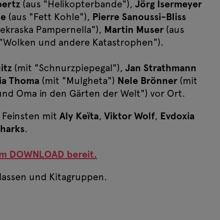
bertz
(aus "Helikopterbande"),
Jörg Isermeyer
ke
(aus "Fett Kohle"),
Pierre Sanoussi-Bliss
ekraska Pampernella"),
Martin Muser
(aus
"Wolken und andere Katastrophen").
itz
(mit "Schnurzpiepegal"),
Jan Strathmann
cia Thoma
(mit "Mulgheta")
Nele Brönner
(mit
und Oma in den Gärten der Welt") vor Ort.
 Feinsten mit
Aly Keïta
,
Viktor Wolf
,
Evdoxia
Sharks
.
um DOWNLOAD bereit.
klassen und Kitagruppen.