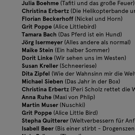
Julia Boehme
(Tafiti und das große Feuer)
Christina Erbertz
(Die Helikopterbande un
Florian Beckerhoff
(Nickel und Horn)
Grit Poppe
(Alice Littlebird)
Tamara Bach
(Das Pferd ist ein Hund)
Jörg Isermeyer
(Alles andere als normal)
Maike Stein
(Ein halber Sommer)
Dorit Linke
(Wir sehen uns im Westen)
Susan Kreller
(Schneeriese)
Dita Zipfel
(Wie der Wahnsinn mir die Welt 
Michael Sieben
(Das Jahr in der Box)
Christina Erbertz
(Peri Scholz rettet die 
Anna Ruhe
(Maxi von Phlip)
Martin Muser
(Nuschki)
Grit Poppe
(Alice Little Bird)
Stepha Quitterer
(Weltverbessern für Anf
Isabell Beer
(Bis einer stirbt - Drogenszen