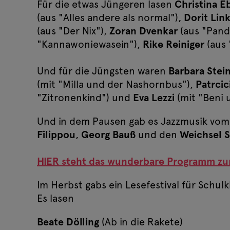
Für die etwas Jüngeren lasen
Christina E
(aus "Alles andere als normal"),
Dorit Lin
(aus "Der Nix"),
Zoran Dvenkar
(aus "Pand
"Kannawoniewasein"),
Rike Reiniger
(aus 
Und für die Jüngsten waren
Barbara Stein
(mit "Milla und der Nashornbus"),
Patrci
"Zitronenkind") und
Eva Lezzi
(mit "Beni 
Und in dem Pausen gab es Jazzmusik vom
Filippou
,
Georg Bauß
und den
Weichsel 
HIER steht das wunderbare Programm z
Im Herbst gabs ein Lesefestival für Schul
Es lasen
Beate Dölling
(Ab in die Rakete)