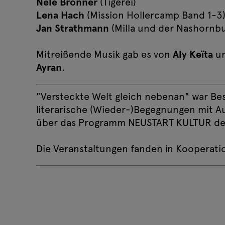
Nele Brönner
(Tigerei)
Lena Hach
(Mission Hollercamp Band 1-3
Jan Strathmann
(Milla und der Nashornbu
Mitreißende Musik gab es von
Aly Keïta
u
Ayran
.
"Versteckte Welt gleich nebenan" war B
literarische (Wieder-)Begegnungen mit 
über das Programm NEUSTART KULTUR des
Die Veranstaltungen fanden in Kooperati