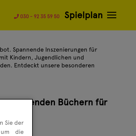
Spielplan
030 - 92 35 59 50
ebot. Spannende Inszenierungen für
 mit Kindern, Jugendlichen und
inden. Entdeckt unsere besonderen
en spannenden Büchern für
n Sie der
 um die