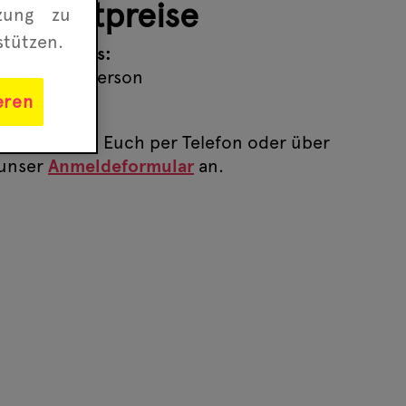
Eintrittpreise
tzung zu
stützen.
Eintrittspreis:
5,00 Euro/Person
eren
Bitte meldet Euch per Telefon oder über
unser
Anmeldeformular
an.