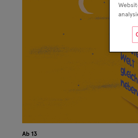
Websit
analys
Ab 13