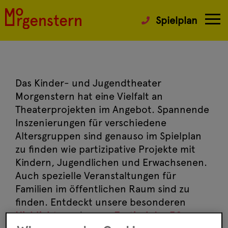
Spielplan
Das Kinder- und Jugendtheater
Morgenstern hat eine Vielfalt an
Theaterprojekten im Angebot. Spannende
Inszenierungen für verschiedene
Altersgruppen sind genauso im Spielplan
zu finden wie partizipative Projekte mit
Kindern, Jugendlichen und Erwachsenen.
Auch spezielle Veranstaltungen für
Familien im öffentlichen Raum sind zu
finden. Entdeckt unsere besonderen
Highlights
und unser
Festival der 30