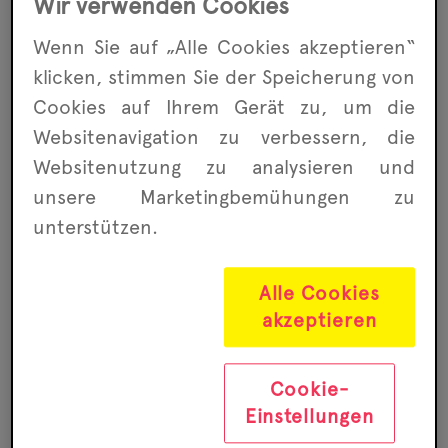
Geschichten
.
Wir verwenden Cookies
Offene
Wenn Sie auf „Alle Cookies akzeptieren“
klicken, stimmen Sie der Speicherung von
Gesprächsrunde
Cookies auf Ihrem Gerät zu, um die
30mal Kinderrechte. In 30
Websitenavigation zu ver­bessern, die
Website­nutzung zu analysieren und
Geschichten haben sich
unsere Marketing­bemühungen zu
Kinder und Jugendliche mit
unterstützen.
ihren Rechten
auseinandergesetzt. Einige
Alle Cookies
Themen tauchen immer
akzeptieren
wieder auf. Und die
Erwachsenen scheinen von
Cookie-
Kinderrechten nicht viel
Einstellungen