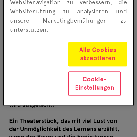
Websitenavigation zu ver­bessern, die
Website­nutzung zu analysieren und
unsere Marketing­bemühungen zu
unterstützen.
Ab 8
An dieser Schule ist der Spaß garantiert:
Alle Cookies
Trampolin statt Mathe und jeden Tag Eis.
akzeptieren
Klingt fantastisch, oder? Und so vergnügen
sich die Schüler*innen, ohne sich viele
Cookie-
Gedanken zu machen seit Jahren, denn
Einstellungen
Nachdenken und Fragen sind unnötig,
sogar verpönt und wer es trotzdem wagt,
wird ausgelacht!
Ein Theaterstück, das mit viel Lust von
der Unmöglichkeit des Lernens erzählt,
wenn der Raum und die Bedingungen