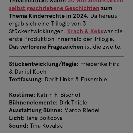
Theaterstücks waren
30 von Schulklassen
selbst geschriebene Geschichten
zum
Thema Kinderrechte in 2024.
Da heraus
ergab sich eine Trilogie von 3
Stückentwicklungen.
Krach & Keks
war die
erste Produktion innerhalb der Trilogie,
Das verlorene Fragezeichen
ist die zweite.
Stückentwicklung/Regie:
Friederike Hirz
& Daniel Koch
Textfassung:
Dorit Linke & Ensemble
Kostüme:
Katrin F. Bischof
Bühnenelemente:
Dirk Thiele
Ausstattung Bühne:
Marco Riedel
Licht:
Iana Boitcova
Sound:
Tina Kovalski