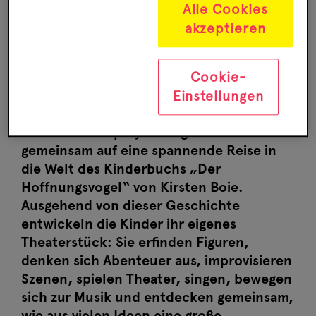
Alle Cookies
akzeptieren
Cookie-
Ab 8
Einstellungen
In unserem zweiwöchigen
Sommerferienprojekt begeben wir uns
gemeinsam auf eine spannende Reise in
die Welt des Kinderbuchs „Der
Hoffnungsvogel“ von Kirsten Boie.
Ausgehend von dieser Geschichte
entwickeln die Kinder ihr eigenes
Theaterstück: Sie erfinden Figuren,
denken sich Abenteuer aus, improvisieren
Szenen, spielen Theater, singen, bewegen
sich zur Musik und entdecken gemeinsam,
wie aus vielen Ideen eine große