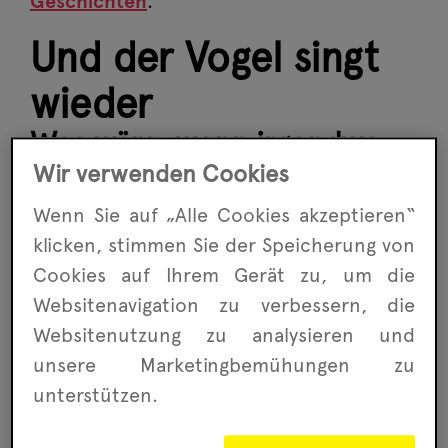
Geschichten
.
Und der Vogel singt
wieder
Was wäre, wenn irgendwo
Wir verwenden Cookies
im Wald ein geheimnisvoller
Vogel gefangen gehalten
Wenn Sie auf „Alle Cookies akzeptieren“
würde – und nur Kinder ihn
klicken, stimmen Sie der Speicherung von
befreien könnten?
Cookies auf Ihrem Gerät zu, um die
Websitenavigation zu ver­bessern, die
Website­nutzung zu analysieren und
unsere Marketing­bemühungen zu
unterstützen.