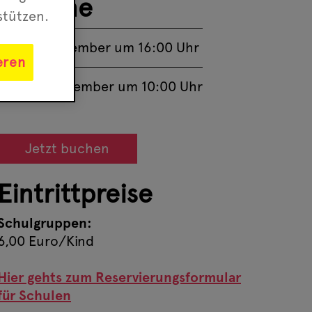
Termine
stützen.
So., 13 September um 16:00 Uhr
eren
Mo., 14 September um 10:00 Uhr
Jetzt buchen
Eintrittpreise
Schulgruppen:
6,00 Euro/Kind
Hier gehts zum Reservierungsformular
für Schulen