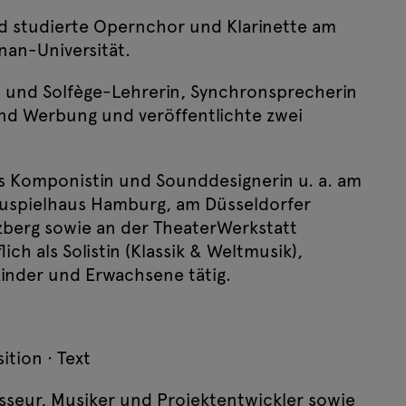
nd studierte Opernchor und Klarinette am
nan-Universität.
s- und Solfège-Lehrerin, Synchronsprecherin
Mo, 14. September 2026
und Werbung und veröffentlichte zwei
Event-Ticketing-Software von pretix
 als Komponistin und Sounddesignerin u. a. am
auspielhaus Hamburg, am Düsseldorfer
zberg sowie an der TheaterWerkstatt
ich als Solistin (Klassik & Weltmusik),
Kinder und Erwachsene tätig.
ition · Text
isseur, Musiker und Projektentwickler sowie