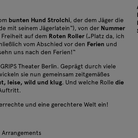
vom
bunten Hund Strolchi
, der dem Jäger die
nde mit seinem Jägerlatein“), von der
Nummer
 Freiheit auf dem
Roten Roller
(„Platz da, ich
chließlich vom Abschied vor den
Ferien
und
sehn uns nach den Ferien!“
RIPS Theater Berlin. Geprägt durch viele
wickeln sie nun gemeinsam zeitgemäßes
t, leise, wild und klug
. Und welche Rolle
die
uftritt.
errechte und eine gerechtere Welt ein!
 · Arrangements