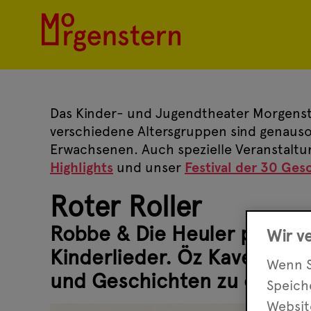
Das Kinder- und Jugendtheater Morgenste
verschiedene Altersgruppen sind genauso 
Erwachsenen. Auch spezielle Veranstaltu
Highlights
und unser
Festival der 30 Ges
Roter Roller
Robbe & Die Heuler präsent
Wir v
Kinderlieder. Öz Kaveller u
Wenn S
und Geschichten zu einem l
Speic
Websit