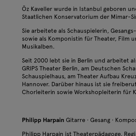
Öz Kaveller wurde in Istanbul geboren u
Staatlichen Konservatorium der Mimar-Si
Sie arbeitete als Schauspielerin, Gesang
Roter Roller
sowie als Komponistin für Theater, Film 
Musikalben.
Seit 2000 lebt sie in Berlin und arbeitet
GRIPS Theater Berlin, am Deutschen Sch
Schauspielhaus, am Theater Aufbau Kreu
Hannover. Darüber hinaus ist sie freiberufl
Chorleiterin sowie Workshopleiterin für 
Philipp Harpain
Gitarre · Gesang · Kompos
Philipp Harpain ist Theaterpädagoge, Reg