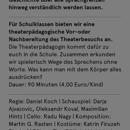
hinweg verständlich werden lassen.
Für Schulklassen bieten wir eine
theaterpädagogische Vor-oder
Nachbereitung des Theaterbesuchs an.
Die Theaterpädagogin kommt dafür zu
Die große Wörterfabrik
euch in die Schule. Zusammen erkunden
So, 11. Oktober
wir spielerisch Wege des Sprechens ohne
Jetzt buchen
2026 16:00 – 17:00
Worte. Was kann man mit dem Körper alles
ausdrücken?
Die große Wörterfabrik
Dauer: 90 Minuten (4,00 Euro/Kind)
Mo, 12. Oktober
Jetzt buchen
2026 10:00
Regie: Daniel Koch | Schauspiel: Darja
Ajvazovic
,
Oleksandr Koval, Maximilian
Die große Wörterfabrik
Hintz | Cello: Radu Nagy | Komposition:
Di, 13. Oktober
Jetzt buchen
Martin G. Rasten | Kostüme: Katrin Firuzeh
2026 10:00