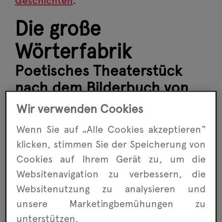
Geschichten
.
Die große
Wörterfabrik
Poetisches Theaterstück
nach dem Bilderbuch von
Agnès de Lestrade und
Wir verwenden Cookies
Valeria Docampo.
Wenn Sie auf „Alle Cookies akzeptieren“
klicken, stimmen Sie der Speicherung von
Cookies auf Ihrem Gerät zu, um die
Websitenavigation zu ver­bessern, die
Website­nutzung zu analysieren und
unsere Marketing­bemühungen zu
unterstützen.