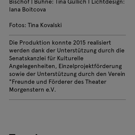
Bischof | Bühne: Tina Güllich I Lichtdesign:
Die große Wörterfabrik
Iana Boitcova
Mi, 14. Oktober
Jetzt buchen
Fotos: Tina Kovalski
2026 10:00
Die große Wörterfabrik
Die Produktion konnte 2015 realisiert
Do, 15. Oktober
werden dank der Unterstützung durch die
Jetzt buchen
2026 10:00
Senatskanzlei für Kulturelle
Angelegenheiten, Einzelprojektförderung
Die große Wörterfabrik
sowie der Unterstützung durch den Verein
Fr, 16. Oktober
Jetzt buchen
"Freunde und Förderer des Theater
2026 10:00
Morgenstern e.V.
Die große Wörterfabrik
Di, 20. Oktober
Jetzt buchen
2026 11:00
Die große Wörterfabrik