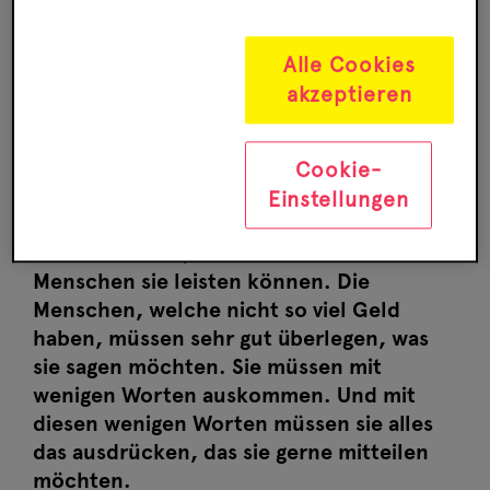
Alle Cookies
Ab 5
akzeptieren
Das Land der großen Wörterfabrik ist ein
sonderbares Land. In diesem Land muss
Cookie-
man Wörter kaufen und sie schlucken,
Einstellungen
wenn man sprechen will. Schöne Wörter
sind sehr teuer, so dass sich nicht alle
Menschen sie leisten können. Die
Menschen, welche nicht so viel Geld
haben, müssen sehr gut überlegen, was
sie sagen möchten. Sie müssen mit
wenigen Worten auskommen. Und mit
diesen wenigen Worten müssen sie alles
das ausdrücken, das sie gerne mitteilen
möchten.