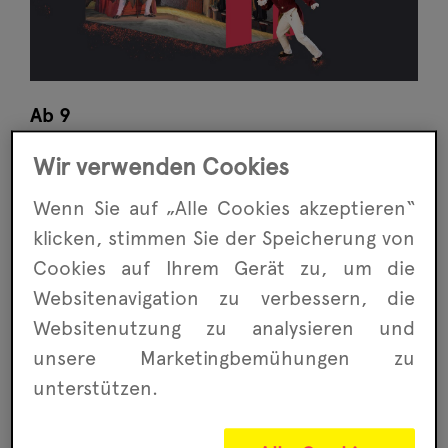
Ab 9
Weihnachten, das Fest der Liebe? Nicht
Wir verwenden Cookies
für Scrooge! Der mürrische Geldverleiher
Wenn Sie auf „Alle Cookies akzeptieren“
und notorische Geizhals hält
klicken, stimmen Sie der Speicherung von
Weihnachten nicht nur für den reinsten
Humbug, sondern vor allem für einen
Cookies auf Ihrem Gerät zu, um die
überflüssigen Feiertag, der nur Geld
Websitenavigation zu ver­bessern, die
kostet. Bis sich eines Weihnachtsabends
Website­nutzung zu analysieren und
plötzlich alles ändert…
unsere Marketing­bemühungen zu
unterstützen.
Wie an jedem anderen Tag sitzt Scrooge an
diesem Weihnachtstag griesgrämig in
seinem Kontor, spart am Heizen, fährt