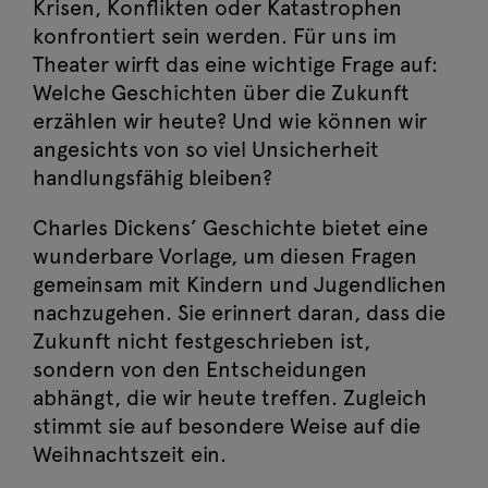
Krisen, Konflikten oder Katastrophen
2026 16:00
konfrontiert sein werden. Für uns im
Ein Weihnachtslied
Theater wirft das eine wichtige Frage auf:
Welche Geschichten über die Zukunft
Mo, 7. Dezember
Jetzt buchen
erzählen wir heute? Und wie können wir
2026 09:00
angesichts von so viel Unsicherheit
Ein Weihnachtslied
handlungsfähig bleiben?
Mo, 7. Dezember
Jetzt buchen
Charles Dickens’ Geschichte bietet eine
2026 11:15
wunderbare Vorlage, um diesen Fragen
Ein Weihnachtslied
gemeinsam mit Kindern und Jugendlichen
nachzugehen. Sie erinnert daran, dass die
Di, 8. Dezember
Jetzt buchen
2026 09:00
Zukunft nicht festgeschrieben ist,
sondern von den Entscheidungen
Ein Weihnachtslied
abhängt, die wir heute treffen. Zugleich
Di, 8. Dezember
stimmt sie auf besondere Weise auf die
Jetzt buchen
2026 11:15
Weihnachtszeit ein.