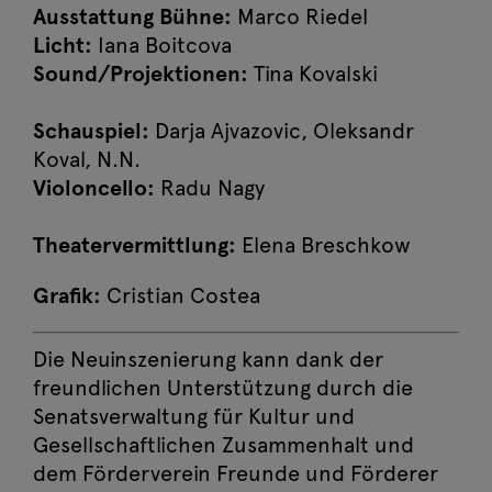
2026 09:00
Ausstattung Bühne:
Marco Riedel
Licht:
Iana Boitcova
Ein Weihnachtslied
Sound/Projektionen:
Tina Kovalski
Fr, 11. Dezember
Jetzt buchen
2026 11:15
Schauspiel:
Darja Ajvazovic, Oleksandr
Koval, N.N.
Ein Weihnachtslied
Violoncello:
Radu Nagy
So, 13. Dezember
Jetzt buchen
2026 16:00
Theatervermittlung:
Elena Breschkow
Ein Weihnachtslied
Grafik:
Cristian Costea
Mo, 14. Dezember
Jetzt buchen
2026 09:00
Die Neuinszenierung kann dank der
Ein Weihnachtslied
freundlichen Unterstützung durch die
Senatsverwaltung für Kultur und
Mo, 14. Dezember
Jetzt buchen
Gesellschaftlichen Zusammenhalt und
2026 11:15
dem Förderverein Freunde und Förderer