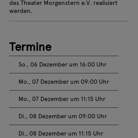
Ein Weihnachtslied
des Theater Morgenstern e.V. realisiert
Di, 15. Dezember
werden.
Jetzt buchen
2026 09:00
Ein Weihnachtslied
Di, 15. Dezember
Jetzt buchen
Termine
2026 11:15
Ein Weihnachtslied
So., 06 Dezember um 16:00 Uhr
Mi, 16. Dezember
Jetzt buchen
2026 09:00
Mo., 07 Dezember um 09:00 Uhr
Ein Weihnachtslied
Mo., 07 Dezember um 11:15 Uhr
Mi, 16. Dezember
Jetzt buchen
2026 11:15
Di., 08 Dezember um 09:00 Uhr
Ein Weihnachtslied
Do, 17. Dezember
Di., 08 Dezember um 11:15 Uhr
Jetzt buchen