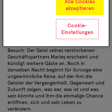
Alle Cookies
jeden an, der ihn an die Festlichkeiten
akzeptieren
erinnert und hält seinen Schreiber bis zur
letzten Minute zur Arbeit an. Als er sich
abends schließlich vor allen
Cookie-
weihnachtsfeiernden Störenfrieden in
Einstellungen
Sicherheit wähnt und endlich seine Ruhe
hat, erhält er jedoch unerwarteten
Besuch: Der Geist seines verstorbenen
Geschäftspartners Marley erscheint und
kündigt weitere Gäste an. Noch in
derselben Nacht beginnt für Scrooge eine
ungewöhnliche Reise, auf der ihm die
Geister der Vergangenheit, Gegenwart und
Zukunft zeigen, was war, was ist und was
sein könnte und ihm die einmalige Chance
eröffnen, sich und sein Leben zu
verändern.