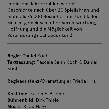
Ein Weihnachtslied
In diesem Jahr erzählen wir die
Mi, 9. Dezember
Geschichte nach über 20 Spieljahren und
Jetzt buchen
2026 09:00
mehr als 76.000 Besucher neu (und laden
Sie ein, gemeinsam über Verantwortung,
Ein Weihnachtslied
Hoffnung und die Möglichkeit von
Mi, 9. Dezember
Jetzt buchen
Veränderung nachzudenken.)
2026 11:15
Ein Weihnachtslied
Regie:
Daniel Koch
Do, 10. Dezember
Jetzt buchen
Textfassung:
Pascale Senn Koch & Daniel
2026 09:00
Koch
Ein Weihnachtslied
Regieassistenz/Dramaturgie:
Frieda Hirz
Do, 10. Dezember
Jetzt buchen
2026 11:15
Kostüme:
Katrin F. Bischof
Ein Weihnachtslied
Bühnenbild:
Dirk Thiele
Fr, 11. Dezember
Musik:
Radu Nagy
Jetzt buchen