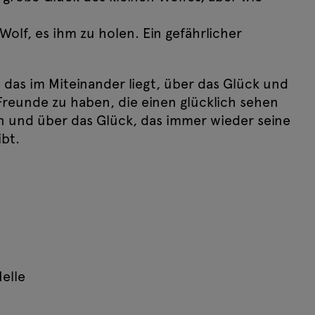
Event-Ticketing-Software von pretix
Wolf, es ihm zu holen. Ein gefährlicher
 das im Miteinander liegt, über das Glück und
Freunde zu haben, die einen glücklich sehen
n und über das Glück, das immer wieder seine
bt.
Melle