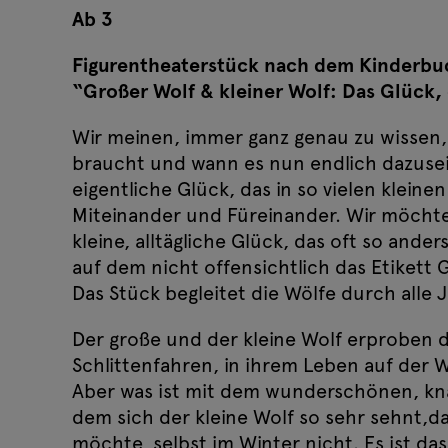
Ab 3
Figurentheaterstück nach dem Kinderbuc
“Großer Wolf & kleiner Wolf: Das Glück,
Wir meinen, immer ganz genau zu wissen, 
braucht und wann es nun endlich dazusein
eigentliche Glück, das in so vielen kleine
Miteinander und Füreinander. Wir möch
kleine, alltägliche Glück, das oft so ander
auf dem nicht offensichtlich das Etikett 
Das Stück begleitet die Wölfe durch alle
Der große und der kleine Wolf erproben 
Das Glück, das nicht vom Baum fallen w
Schlittenfahren, in ihrem Leben auf der W
Aber was ist mit dem wunderschönen, kn
Das Glück, das nicht vom Baum fallen w
dem sich der kleine Wolf so sehr sehnt,d
Das Glück, das nicht vom Baum fallen w
möchte, selbst im Winter nicht. Es ist da