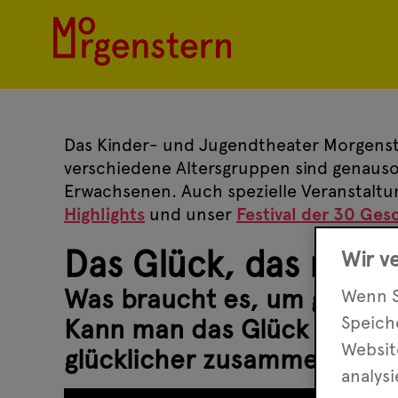
Das Kinder- und Jugendtheater Morgenste
verschiedene Altersgruppen sind genauso 
Erwachsenen. Auch spezielle Veranstaltu
Highlights
und unser
Festival der 30 Ges
Das Glück, das nicht
Wir v
Was braucht es, um glücklic
Wenn S
Speic
Kann man das Glück in den H
Websit
glücklicher zusammen mit 
analys