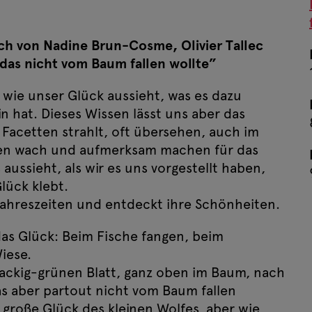
h von Nadine Brun-Cosme, Olivier Tallec
 das nicht vom Baum fallen wollte”
wie unser Glück aussieht, was es dazu
 hat. Dieses Wissen lässt uns aber das
n Facetten strahlt, oft übersehen, auch im
ten wach und aufmerksam machen für das
s aussieht, als wir es uns vorgestellt haben,
Glück klebt.
 Jahreszeiten und entdeckt ihre Schönheiten.
das Glück: Beim Fische fangen, beim
ollte
So, 27. September 2026
iese.
ackig-grünen Blatt, ganz oben im Baum, nach
ollte
Mo, 28. September 2026
as aber partout nicht vom Baum fallen
ollte
Di, 29. September 2026
s große Glück des kleinen Wolfes, aber wie