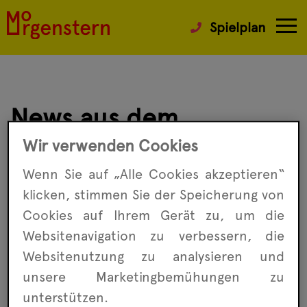
Spielplan
News aus dem
Morgenstern
Wir verwenden Cookies
Wenn Sie auf „Alle Cookies akzeptieren“
klicken, stimmen Sie der Speicherung von
Wenn Ihr auf dem Laufenden bleiben wollt,
Cookies auf Ihrem Gerät zu, um die
was im Morgenstern passiert, dann könnt Ihr
immer mal wieder in den News stöbern.
Websitenavigation zu ver­bessern, die
Besondere Veranstaltungen findet Ihr unter
Website­nutzung zu analysieren und
Highlights
. Oder aber Ihr besucht uns auf
unsere Marketing­bemühungen zu
Facebook
oder
Instagram
.
unterstützen.
Wir freuen uns über Euer Interesse.