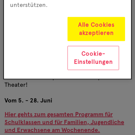
unterstützen.
Losgelesen! Unser Festival
im Juni.
Alle Cookies
akzeptieren
23.05.2023
Lernt preisgekrönte Autor:innen und ihre
Cookie-
neusten Bücher aus ganz Deutschland
Einstellungen
kennen. Kommt in ihre Schreibwerkstätten,
zeichnet eine Graphic Novel und spielt
Theater!
Vom 5. - 28. Juni
Hier gehts zum gesamten Programm für
Schulklassen und für Familien, Jugendliche
und Erwachsene am Wochenende.