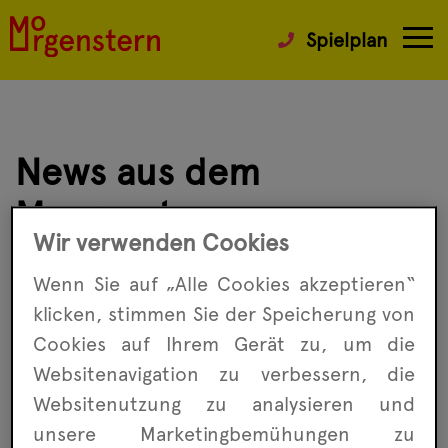
Spielplan
News aus dem
Morgenstern
Wir verwenden Cookies
Wenn Sie auf „Alle Cookies akzeptieren“
Wenn Ihr auf dem Laufenden bleiben wollt,
klicken, stimmen Sie der Speicherung von
was im Morgenstern passiert, dann könnt Ihr
immer mal wieder in den News stöbern.
Cookies auf Ihrem Gerät zu, um die
Besondere Veranstaltungen findet Ihr unter
Websitenavigation zu ver­bessern, die
Highlights
. Oder aber Ihr besucht uns auf
Website­nutzung zu analysieren und
Facebook
oder
Instagram
.
unsere Marketing­bemühungen zu
Wir freuen uns über Euer Interesse.