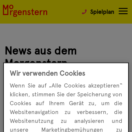
Spielplan
News aus dem
Morgenstern
Wir verwenden Cookies
Wenn Ihr auf dem Laufenden bleiben wollt,
Wenn Sie auf „Alle Cookies akzeptieren“
was im Morgenstern passiert, dann könnt Ihr
klicken, stimmen Sie der Speicherung von
immer mal wieder in den News stöbern.
Cookies auf Ihrem Gerät zu, um die
Besondere Veranstaltungen findet Ihr unter
Websitenavigation zu ver­bessern, die
Highlights
. Oder aber Ihr besucht uns auf
Website­nutzung zu analysieren und
Facebook
oder
Instagram
.
unsere Marketing­bemühungen zu
Wir freuen uns über Euer Interesse.