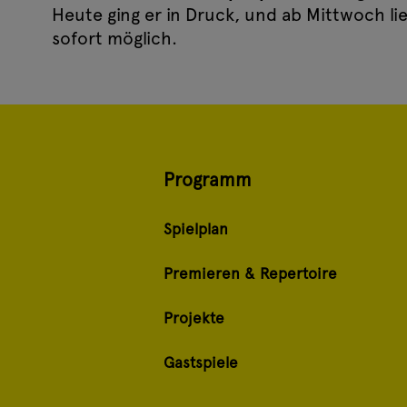
Heute ging er in Druck, und ab Mittwoch l
sofort möglich.
Programm
Spielplan
Premieren & Repertoire
Projekte
Gastspiele