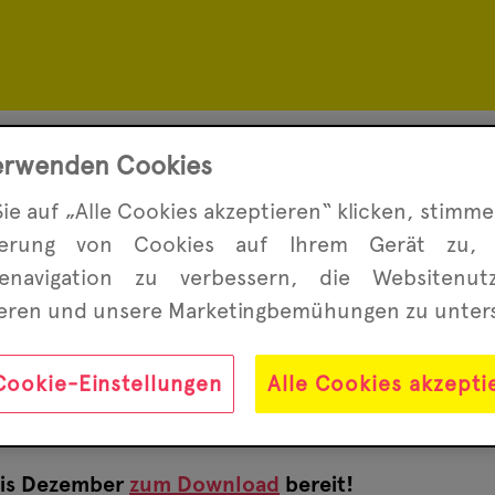
erwenden Cookies
tern
ie auf „Alle Cookies akzeptieren“ klicken, stimme
herung von Cookies auf Ihrem Gerät zu,
 was im Morgenstern passiert, dann könnt Ihr im
enavigation zu ver­bessern, die Website­nu
er
Highlights
. Oder aber Ihr besucht uns auf
Faceb
ieren und unsere Marketing­bemühungen zu unter
!
Cookie-Einstellungen
Alle Cookies akzepti
 bis Dezember
zum Download
bereit!