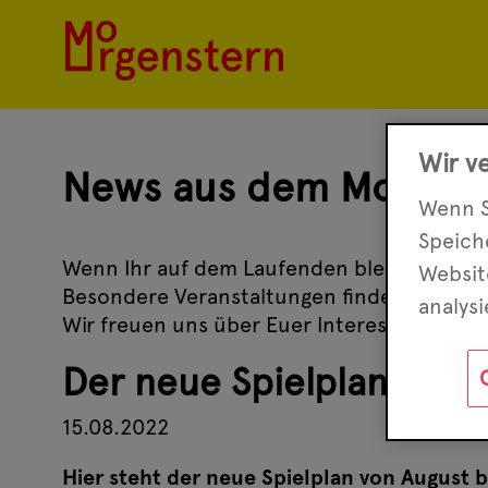
Wir v
News aus dem Morgens
Wenn S
Speic
Wenn Ihr auf dem Laufenden bleiben wollt,
Websit
Besondere Veranstaltungen findet Ihr unt
analys
Wir freuen uns über Euer Interesse.
Der neue Spielplan ist da
15.08.2022
Hier steht der neue Spielplan von August