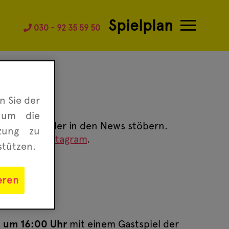
Spielplan
030 - 92 35 59 50
n Sie der
 um die
mer mal wieder in den News stöbern.
tzung zu
ook
oder
Instagram
.
stützen.
eren
l um 16:00 Uhr
mit einem Gastspiel der