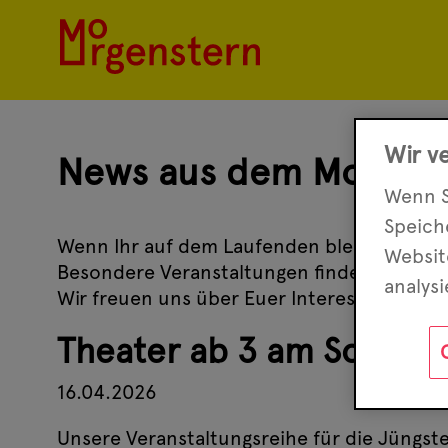
Wir v
News aus dem Morgens
Wenn S
Speic
Wenn Ihr auf dem Laufenden bleiben wollt,
Websit
Besondere Veranstaltungen findet Ihr unt
analys
Wir freuen uns über Euer Interesse.
Theater ab 3 am Sonnta
16.04.2026
Unsere Veranstaltungsreihe für die Jüngst