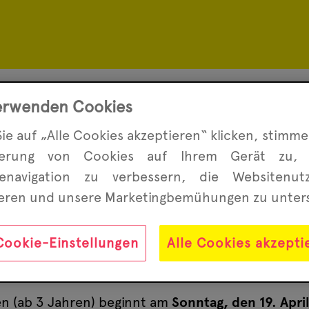
erwenden Cookies
tern
ie auf „Alle Cookies akzeptieren“ klicken, stimme
herung von Cookies auf Ihrem Gerät zu,
 was im Morgenstern passiert, dann könnt Ihr im
enavigation zu ver­bessern, die Website­nu
er
Highlights
. Oder aber Ihr besucht uns auf
Faceb
ieren und unsere Marketing­bemühungen zu unter
g
Cookie-Einstellungen
Alle Cookies akzepti
en (ab 3 Jahren) beginnt am
Sonntag, den 19. Apri